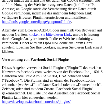
darüber hinaus die Erfassung der durch das Cookie erzeugten und
auf ihre Nutzung der Website bezogenen Daten (inkl. Ihrer IP-
Adresse) an Google sowie die Verarbeitung dieser Daten durch
Google verhindern, indem sie das unter dem folgenden Link
verfügbare Browser-Plugin herunterladen und installieren:
http://tools.google.com/dlpage/gaoptout?hl=de
.
Alternativ zum Browser-Add-On oder innerhalb von Browsern auf
mobilen Geräten,
klicken Sie bitte diesen Link
, um die Erfassung
durch Google Analytics innerhalb dieser Website zukünftig zu
verhindern. Dabei wird ein Opt-Out-Cookie auf Ihrem Gerät
abgelegt. Löschen Sie Ihre Cookies, müssen Sie diesen Link erneut
klicken.
Verwendung von Facebook Social Plugins
Dieses Angebot verwendet Social Plugins ("Plugins") des sozialen
Netzwerkes facebook.com, welches von der Facebook Inc., 1601 S.
California Ave, Palo Alto, CA 94304, USA betrieben wird
("Facebook"). Die Plugins sind an einem der Facebook Logos
erkennbar (weißes „f“ auf blauer Kachel oder ein „Daumen hoch“-
Zeichen) oder sind mit dem Zusatz "Facebook Social Plugin"
gekennzeichnet. Die Liste und das Aussehen der Facebook Social
Plugins kann hier eingesehen werden:
https://developers.facebook.com/docs/plugins/
.