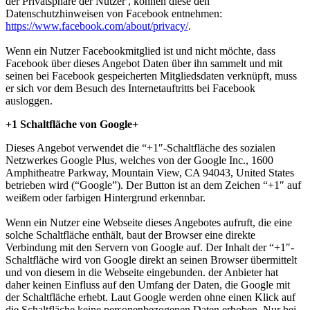
der Privatsphäre der Nutzer , können diese den
Datenschutzhinweisen von Facebook entnehmen:
https://www.facebook.com/about/privacy/
.
Wenn ein Nutzer Facebookmitglied ist und nicht möchte, dass
Facebook über dieses Angebot Daten über ihn sammelt und mit
seinen bei Facebook gespeicherten Mitgliedsdaten verknüpft, muss
er sich vor dem Besuch des Internetauftritts bei Facebook
ausloggen.
+1 Schaltfläche von Google+
Dieses Angebot verwendet die “+1″-Schaltfläche des sozialen
Netzwerkes Google Plus, welches von der Google Inc., 1600
Amphitheatre Parkway, Mountain View, CA 94043, United States
betrieben wird (“Google”). Der Button ist an dem Zeichen “+1″ auf
weißem oder farbigen Hintergrund erkennbar.
Wenn ein Nutzer eine Webseite dieses Angebotes aufruft, die eine
solche Schaltfläche enthält, baut der Browser eine direkte
Verbindung mit den Servern von Google auf. Der Inhalt der “+1″-
Schaltfläche wird von Google direkt an seinen Browser übermittelt
und von diesem in die Webseite eingebunden. der Anbieter hat
daher keinen Einfluss auf den Umfang der Daten, die Google mit
der Schaltfläche erhebt. Laut Google werden ohne einen Klick auf
die Schaltfläche keine personenbezogenen Daten erhoben. Nur bei